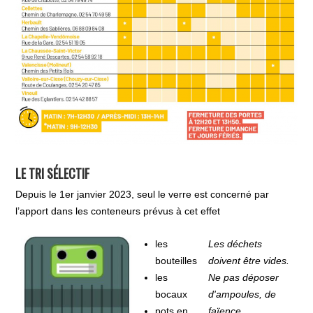
LE TRI SÉLECTIF
Depuis le 1er janvier 2023, seul le verre est concerné par
l’apport dans les conteneurs prévus à cet effet
les
Les déchets
bouteilles
doivent être vides.
les
Ne pas déposer
bocaux
d'ampoules, de
pots en
faïence,