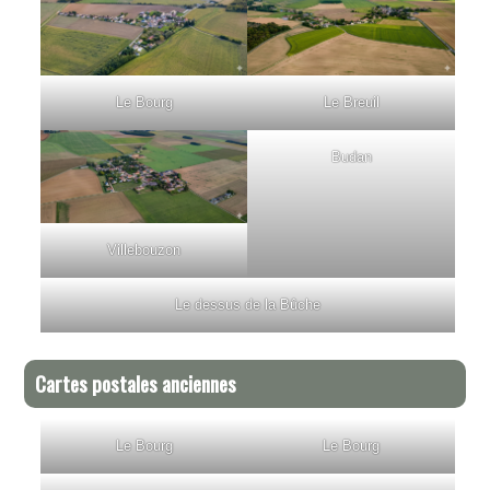
Le Bourg
Le Breuil
Budan
Villebouzon
Le dessus de la Bûche
Cartes postales anciennes
Le Bourg
Le Bourg