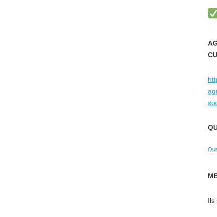
AG
CU
htt
agr
so
QU
Qua
ME
Ils