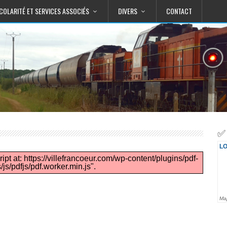
COLARITÉ ET SERVICES ASSOCIÉS
DIVERS
CONTACT
✅ 
ipt at: https://villefrancoeur.com/wp-content/plugins/pdf-
s/pdfjs/pdf.worker.min.js".